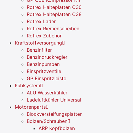
Rotrex Halteplatten C30
Rotrex Halteplatten C38
Rotrex Lader
Rotrex Riemenscheiben
Rotrex Zubehör
Kraftstoffversorgung
Benzinfilter
Benzindruckregler
Benzinpumpen
Einspritzventile
GP Einspritzleiste
Kühlsystem
ALU Wasserkühler
Ladeluftkühler Universal
Motorenparts
Blockversteifungsplatten
Bolzen/Schrauben
ARP Kopfbolzen