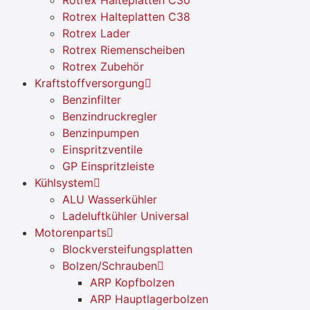
Rotrex Halteplatten C38
Rotrex Lader
Rotrex Riemenscheiben
Rotrex Zubehör
Kraftstoffversorgung
Benzinfilter
Benzindruckregler
Benzinpumpen
Einspritzventile
GP Einspritzleiste
Kühlsystem
ALU Wasserkühler
Ladeluftkühler Universal
Motorenparts
Blockversteifungsplatten
Bolzen/Schrauben
ARP Kopfbolzen
ARP Hauptlagerbolzen