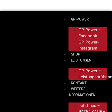
GP-POWER
GP-Power –
Facebook
GP-Power-
Instagram
SHOP
LEISTUNGEN
GP-Power –
Leistungsprüfsta
KONTAKT
WEITERE
INFORMATIONEN
Jetzt neu –
RATENKAUF –