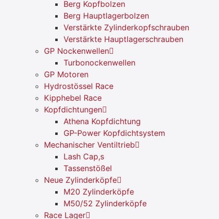
Berg Kopfbolzen
Berg Hauptlagerbolzen
Verstärkte Zylinderkopfschrauben
Verstärkte Hauptlagerschrauben
GP Nockenwellen
Turbonockenwellen
GP Motoren
Hydrostössel Race
Kipphebel Race
Kopfdichtungen
Athena Kopfdichtung
GP-Power Kopfdichtsystem
Mechanischer Ventiltrieb
Lash Cap,s
Tassenstößel
Neue Zylinderköpfe
M20 Zylinderköpfe
M50/52 Zylinderköpfe
Race Lager