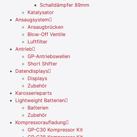
Schalldämpfer 89mm
Katalysator
Ansaugsystem
Ansaugbrücken
Blow-Off Ventile
Luftfilter
Antrieb
GP-Antriebswellen
Short Shifter
Datendisplays
Displays
Zubehör
Karosserieparts
Lightweight Batterien
Batterien
Zubehör
Kompressoraufladung
GP-C30 Kompressor Kit
GP-C38 Kompressor Kit