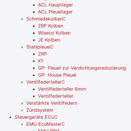
ACL Hauptlager
ACL Pleuellager
Schmiedekolben
ZRP Kolben
Wiseco Kolben
JE Kolben
Stahlpleuel
ZRP
K1
GP- Pleuel zur Verdichtungsreduzierung
GP- House Pleuel
Ventilfederteller
Ventilfederteller 6mm
Ventilfederteller
Verstärkte Ventilfedern
Zündsystem
Steuergeräte ECU
EMU EcuMaster
EMU PRO