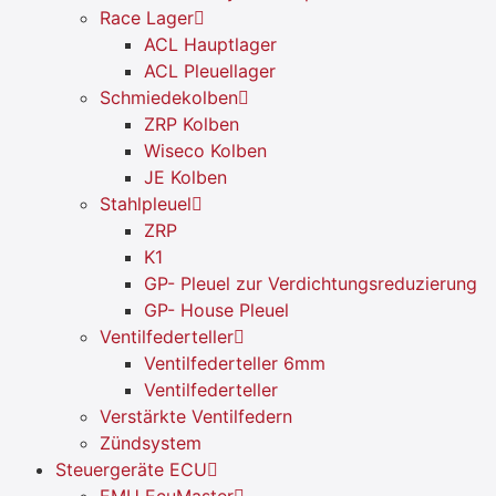
Race Lager
ACL Hauptlager
ACL Pleuellager
Schmiedekolben
ZRP Kolben
Wiseco Kolben
JE Kolben
Stahlpleuel
ZRP
K1
GP- Pleuel zur Verdichtungsreduzierung
GP- House Pleuel
Ventilfederteller
Ventilfederteller 6mm
Ventilfederteller
Verstärkte Ventilfedern
Zündsystem
Steuergeräte ECU
EMU EcuMaster