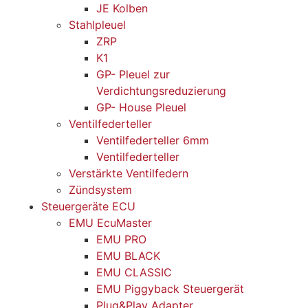
JE Kolben
Stahlpleuel
ZRP
K1
GP- Pleuel zur
Verdichtungsreduzierung
GP- House Pleuel
Ventilfederteller
Ventilfederteller 6mm
Ventilfederteller
Verstärkte Ventilfedern
Zündsystem
Steuergeräte ECU
EMU EcuMaster
EMU PRO
EMU BLACK
EMU CLASSIC
EMU Piggyback Steuergerät
Plug&Play Adapter