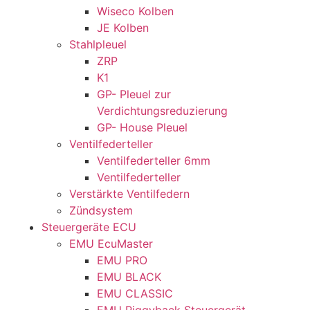
Wiseco Kolben
JE Kolben
Stahlpleuel
ZRP
K1
GP- Pleuel zur
Verdichtungsreduzierung
GP- House Pleuel
Ventilfederteller
Ventilfederteller 6mm
Ventilfederteller
Verstärkte Ventilfedern
Zündsystem
Steuergeräte ECU
EMU EcuMaster
EMU PRO
EMU BLACK
EMU CLASSIC
EMU Piggyback Steuergerät