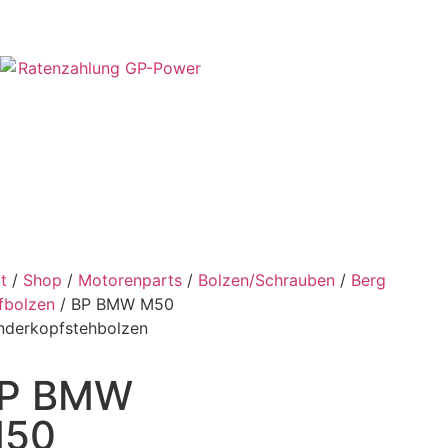
t
/
Shop
/
Motorenparts
/
Bolzen/Schrauben
/
Berg
fbolzen
/ BP BMW M50
inderkopfstehbolzen
P BMW
50