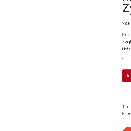
Z
249
Ent
zzg
Liefe
I
Teil
Fre