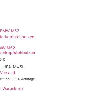
MW M52
nderkopfstehbolzen
00
€
ält 19% MwSt.
Versand
zeit: ca. 10-14 Werktage
en Warenkorb