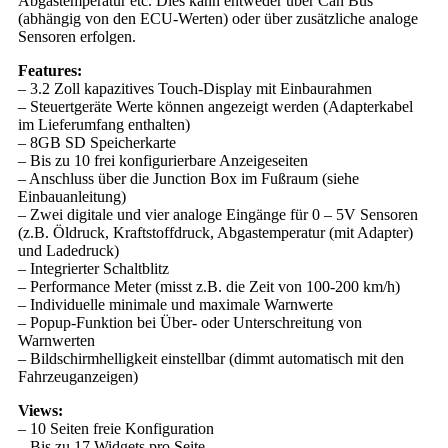
Abgastemperatur etc. Dies kann entweder über Can Bus
(abhängig von den ECU-Werten) oder über zusätzliche analoge
Sensoren erfolgen.
Features:
– 3.2 Zoll kapazitives Touch-Display mit Einbaurahmen
– Steuertgeräte Werte können angezeigt werden (Adapterkabel
im Lieferumfang enthalten)
– 8GB SD Speicherkarte
– Bis zu 10 frei konfigurierbare Anzeigeseiten
– Anschluss über die Junction Box im Fußraum (siehe
Einbauanleitung)
– Zwei digitale und vier analoge Eingänge für 0 – 5V Sensoren
(z.B. Öldruck, Kraftstoffdruck, Abgastemperatur (mit Adapter)
und Ladedruck)
– Integrierter Schaltblitz
– Performance Meter (misst z.B. die Zeit von 100-200 km/h)
– Individuelle minimale und maximale Warnwerte
– Popup-Funktion bei Über- oder Unterschreitung von
Warnwerten
– Bildschirmhelligkeit einstellbar (dimmt automatisch mit den
Fahrzeuganzeigen)
Views:
– 10 Seiten freie Konfiguration
– Bis zu 17 Widgets pro Seite