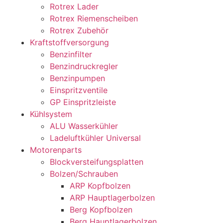
Rotrex Lader
Rotrex Riemenscheiben
Rotrex Zubehör
Kraftstoffversorgung
Benzinfilter
Benzindruckregler
Benzinpumpen
Einspritzventile
GP Einspritzleiste
Kühlsystem
ALU Wasserkühler
Ladeluftkühler Universal
Motorenparts
Blockversteifungsplatten
Bolzen/Schrauben
ARP Kopfbolzen
ARP Hauptlagerbolzen
Berg Kopfbolzen
Berg Hauptlagerbolzen