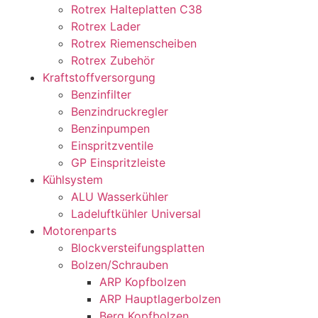
Rotrex Halteplatten C38
Rotrex Lader
Rotrex Riemenscheiben
Rotrex Zubehör
Kraftstoffversorgung
Benzinfilter
Benzindruckregler
Benzinpumpen
Einspritzventile
GP Einspritzleiste
Kühlsystem
ALU Wasserkühler
Ladeluftkühler Universal
Motorenparts
Blockversteifungsplatten
Bolzen/Schrauben
ARP Kopfbolzen
ARP Hauptlagerbolzen
Berg Kopfbolzen