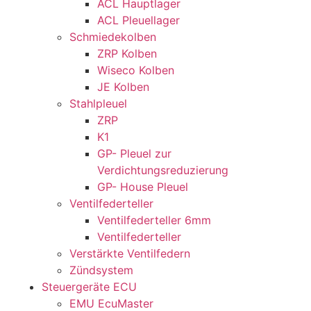
ACL Hauptlager
ACL Pleuellager
Schmiedekolben
ZRP Kolben
Wiseco Kolben
JE Kolben
Stahlpleuel
ZRP
K1
GP- Pleuel zur
Verdichtungsreduzierung
GP- House Pleuel
Ventilfederteller
Ventilfederteller 6mm
Ventilfederteller
Verstärkte Ventilfedern
Zündsystem
Steuergeräte ECU
EMU EcuMaster