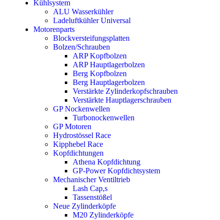
Kühlsystem
ALU Wasserkühler
Ladeluftkühler Universal
Motorenparts
Blockversteifungsplatten
Bolzen/Schrauben
ARP Kopfbolzen
ARP Hauptlagerbolzen
Berg Kopfbolzen
Berg Hauptlagerbolzen
Verstärkte Zylinderkopfschrauben
Verstärkte Hauptlagerschrauben
GP Nockenwellen
Turbonockenwellen
GP Motoren
Hydrostössel Race
Kipphebel Race
Kopfdichtungen
Athena Kopfdichtung
GP-Power Kopfdichtsystem
Mechanischer Ventiltrieb
Lash Cap,s
Tassenstößel
Neue Zylinderköpfe
M20 Zylinderköpfe