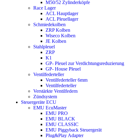
M50/52 Zylinderköpfe
Race Lager
ACL Hauptlager
ACL Pleuellager
Schmiedekolben
ZRP Kolben
Wiseco Kolben
JE Kolben
Stahlpleuel
ZRP
K1
GP- Pleuel zur Verdichtungsreduzierung
GP- House Pleuel
Ventilfederteller
Ventilfederteller 6mm
Ventilfederteller
Verstärkte Ventilfedern
Zündsystem
Steuergeräte ECU
EMU EcuMaster
EMU PRO
EMU BLACK
EMU CLASSIC
EMU Piggyback Steuergerät
Plug&Play Adapter