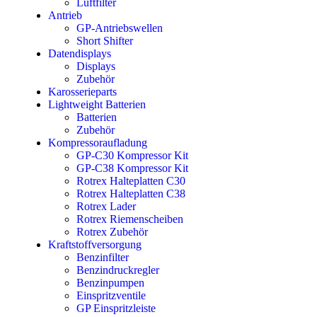
Luftfilter
Antrieb
GP-Antriebswellen
Short Shifter
Datendisplays
Displays
Zubehör
Karosserieparts
Lightweight Batterien
Batterien
Zubehör
Kompressoraufladung
GP-C30 Kompressor Kit
GP-C38 Kompressor Kit
Rotrex Halteplatten C30
Rotrex Halteplatten C38
Rotrex Lader
Rotrex Riemenscheiben
Rotrex Zubehör
Kraftstoffversorgung
Benzinfilter
Benzindruckregler
Benzinpumpen
Einspritzventile
GP Einspritzleiste