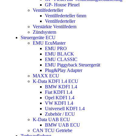
GP- House Pleuel
Ventilfederteller
Ventilfederteller 6mm
Ventilfederteller
Verstärkte Ventilfedern
Zündsystem
Steuergeräte ECU
EMU EcuMaster
EMU PRO
EMU BLACK
EMU CLASSIC
EMU Piggyback Steuergerät
Plug&Play Adapter
MAXX ECU
K-Data KDFI 1.4 ECU
BMW KDFI 1.4
Fiat KDFI 1.4
Opel KDFI 1.4
VW KDFI 1.4
Universell KDFI 1.4
Zubehör / ECU
K-Data UAB ECU
BMW UAB ECU
CAN TCU Getriebe
Turboaufladung