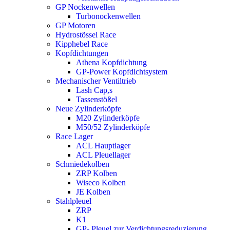
GP Nockenwellen
Turbonockenwellen
GP Motoren
Hydrostössel Race
Kipphebel Race
Kopfdichtungen
Athena Kopfdichtung
GP-Power Kopfdichtsystem
Mechanischer Ventiltrieb
Lash Cap,s
Tassenstößel
Neue Zylinderköpfe
M20 Zylinderköpfe
M50/52 Zylinderköpfe
Race Lager
ACL Hauptlager
ACL Pleuellager
Schmiedekolben
ZRP Kolben
Wiseco Kolben
JE Kolben
Stahlpleuel
ZRP
K1
GP- Pleuel zur Verdichtungsreduzierung