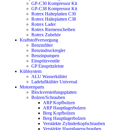
GP-C30 Kompressor Kit
GP-C38 Kompressor Kit
Rotrex Halteplatten C30
Rotrex Halteplatten C38
Rotrex Lader
Rotrex Riemenscheiben
Rotrex Zubehör
Kraftstoffversorgung
Benzinfilter
Benzindruckregler
Benzinpumpen
Einspritzventile
GP Einspritzleiste
Kühlsystem
ALU Wasserkühler
Ladeluftkühler Universal
Motorenparts
Blockversteifungsplatten
Bolzen/Schrauben
ARP Kopfbolzen
ARP Hauptlagerbolzen
Berg Kopfbolzen
Berg Hauptlagerbolzen
Verstärkte Zylinderkopfschrauben
Verstärkte Hauptlagerschrauben