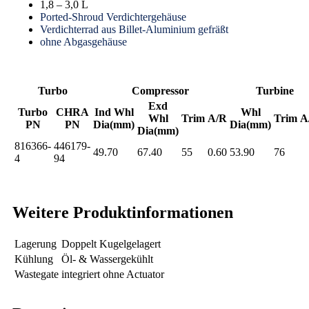
1,8 – 3,0 L
Ported-Shroud Verdichtergehäuse
Verdichterrad aus Billet-Aluminium gefräßt
ohne Abgasgehäuse
Turbo
Compressor
Turbine
Exd
Turbo
CHRA
Ind Whl
Whl
Whl
Trim
A/R
Trim
A
PN
PN
Dia(mm)
Dia(mm)
Dia(mm)
816366-
446179-
49.70
67.40
55
0.60
53.90
76
4
94
Weitere Produktinformationen
Lagerung
Doppelt Kugelgelagert
Kühlung
Öl- & Wassergekühlt
Wastegate
integriert ohne Actuator