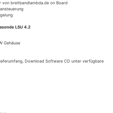
r von breitbandlambda.de on Board
isansteuerung
egelung
dasonde LSU 4.2
 VW Gehäuse
Lieferumfang, Download Software CD unter verfügbare