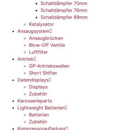
Schalldämpfer 70mm
Schalldämpfer 76mm
Schalldämpfer 89mm
Katalysator
Ansaugsystem
Ansaugbrücken
Blow-Off Ventile
Luftfilter
Antrieb
GP-Antriebswellen
Short Shifter
Datendisplays
Displays
Zubehör
Karosserieparts
Lightweight Batterien
Batterien
Zubehör
Kompressoraufladung