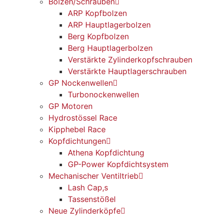
Bolzen/Schrauben
ARP Kopfbolzen
ARP Hauptlagerbolzen
Berg Kopfbolzen
Berg Hauptlagerbolzen
Verstärkte Zylinderkopfschrauben
Verstärkte Hauptlagerschrauben
GP Nockenwellen
Turbonockenwellen
GP Motoren
Hydrostössel Race
Kipphebel Race
Kopfdichtungen
Athena Kopfdichtung
GP-Power Kopfdichtsystem
Mechanischer Ventiltrieb
Lash Cap,s
Tassenstößel
Neue Zylinderköpfe