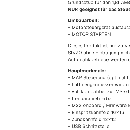
Grundsetup für den 1,8t AE
NUR geeignet für das Steue
Umbauarbeit:
– Motorsteuergerät austaus
– MOTOR STARTEN !
Dieses Produkt ist nur zu 
StVZO ohne Eintragung nich
Automatikgetriebe werden de
Hauptmerkmale:
– MAP Steuerung (optimal f
– Luftmengenmesser wird ni
– voll kompatibel zur MSext
– frei parametrierbar
– MS2 onboard / Firmware 
– Einspritzkennfeld 16×16
– Zündkennfeld 12×12
– USB Schnittstelle