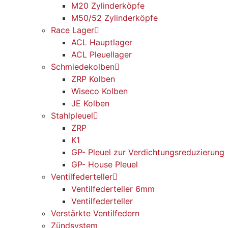
M20 Zylinderköpfe
M50/52 Zylinderköpfe
Race Lager
ACL Hauptlager
ACL Pleuellager
Schmiedekolben
ZRP Kolben
Wiseco Kolben
JE Kolben
Stahlpleuel
ZRP
K1
GP- Pleuel zur Verdichtungsreduzierung
GP- House Pleuel
Ventilfederteller
Ventilfederteller 6mm
Ventilfederteller
Verstärkte Ventilfedern
Zündsystem