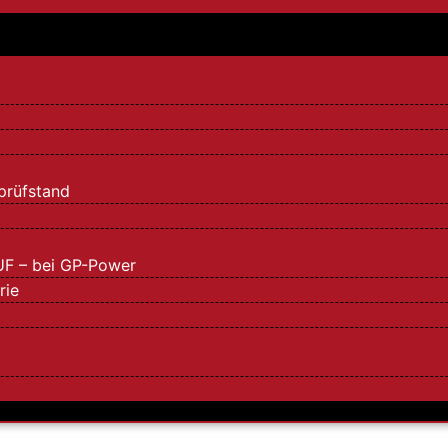
k
prüfstand
UF – bei GP-Power
rie