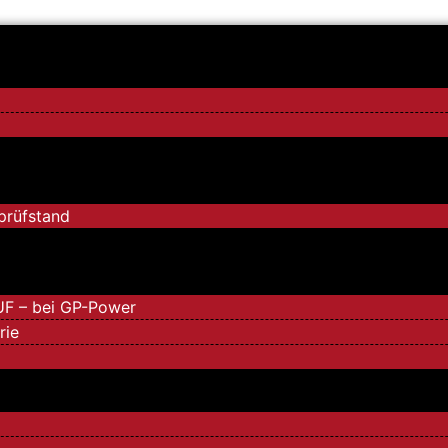
k
prüfstand
UF – bei GP-Power
rie