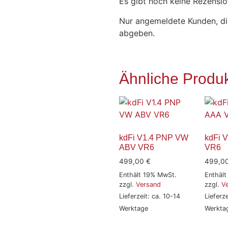
Es gibt noch keine Rezensio
Nur angemeldete Kunden, di
abgeben.
Ähnliche Produ
kdFi V1.4 PNP VW
kdFi 
ABV VR6
VR6
499,00
€
499,0
Enthält 19% MwSt.
Enthäl
zzgl.
Versand
zzgl.
V
Lieferzeit: ca. 10-14
Lieferze
Werktage
Werkta