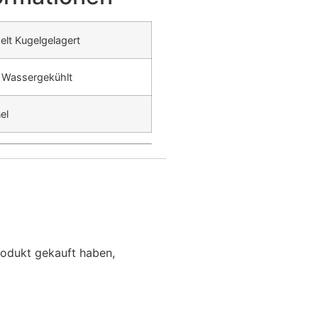
lt Kugelgelagert
& Wassergekühlt
el
rodukt gekauft haben,