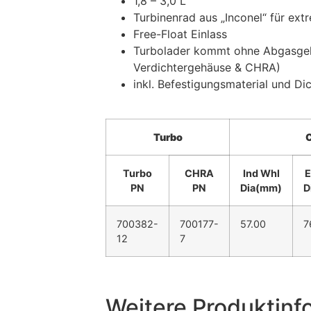
1,8 – 3,0 L
Turbinenrad aus „Inconel“ für e
Free-Float Einlass
Turbolader kommt ohne Abgasge
Verdichtergehäuse & CHRA)
inkl. Befestigungsmaterial und Di
Turbo
Turbo
CHRA
Ind Whl
E
PN
PN
Dia(mm)
D
700382-
700177-
57.00
7
12
7
Weitere Produktinf