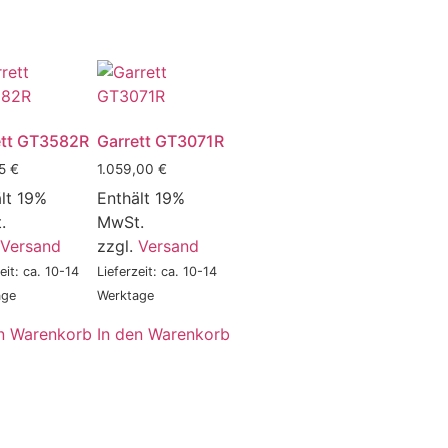
ett GT3582R
Garrett GT3071R
15
€
1.059,00
€
lt 19%
Enthält 19%
.
MwSt.
Versand
zzgl.
Versand
eit: ca. 10-14
Lieferzeit: ca. 10-14
age
Werktage
en Warenkorb
In den Warenkorb