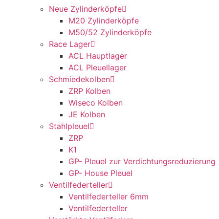
Neue Zylinderköpfe
M20 Zylinderköpfe
M50/52 Zylinderköpfe
Race Lager
ACL Hauptlager
ACL Pleuellager
Schmiedekolben
ZRP Kolben
Wiseco Kolben
JE Kolben
Stahlpleuel
ZRP
K1
GP- Pleuel zur Verdichtungsreduzierung
GP- House Pleuel
Ventilfederteller
Ventilfederteller 6mm
Ventilfederteller