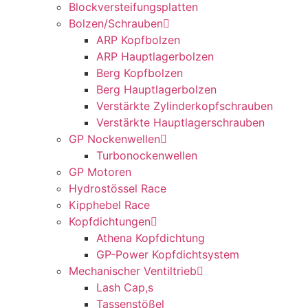
Blockversteifungsplatten
Bolzen/Schrauben
ARP Kopfbolzen
ARP Hauptlagerbolzen
Berg Kopfbolzen
Berg Hauptlagerbolzen
Verstärkte Zylinderkopfschrauben
Verstärkte Hauptlagerschrauben
GP Nockenwellen
Turbonockenwellen
GP Motoren
Hydrostössel Race
Kipphebel Race
Kopfdichtungen
Athena Kopfdichtung
GP-Power Kopfdichtsystem
Mechanischer Ventiltrieb
Lash Cap,s
Tassenstößel