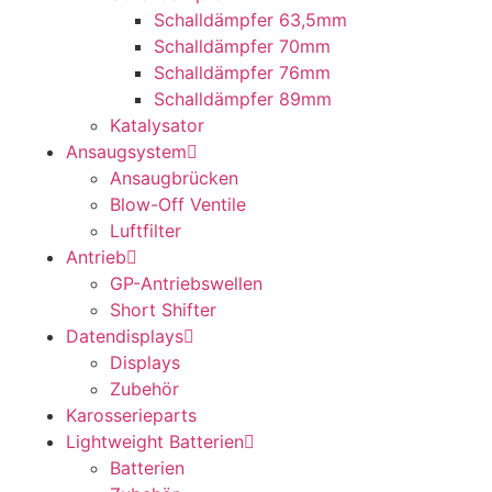
Schalldämpfer 63,5mm
Schalldämpfer 70mm
Schalldämpfer 76mm
Schalldämpfer 89mm
Katalysator
Ansaugsystem
Ansaugbrücken
Blow-Off Ventile
Luftfilter
Antrieb
GP-Antriebswellen
Short Shifter
Datendisplays
Displays
Zubehör
Karosserieparts
Lightweight Batterien
Batterien