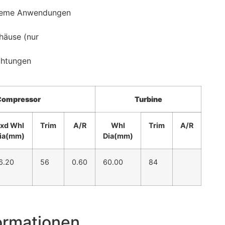
xtreme Anwendungen
häuse (nur
chtungen
Compressor
Turbine
xd Whl
Trim
A/R
Whl
Trim
A/R
ia(mm)
Dia(mm)
6.20
56
0.60
60.00
84
ormationen