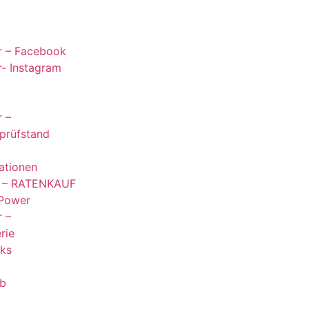
 – Facebook
- Instagram
 –
prüfstand
ationen
u – RATENKAUF
-Power
 –
rie
nks
b