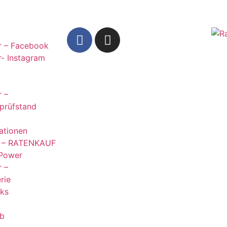
 – Facebook
- Instagram
 –
prüfstand
ationen
u – RATENKAUF
-Power
 –
rie
nks
b