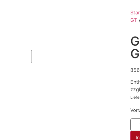
Star
GT
/
G
G
856
Ent
zzg
Liefe
Vorr
I