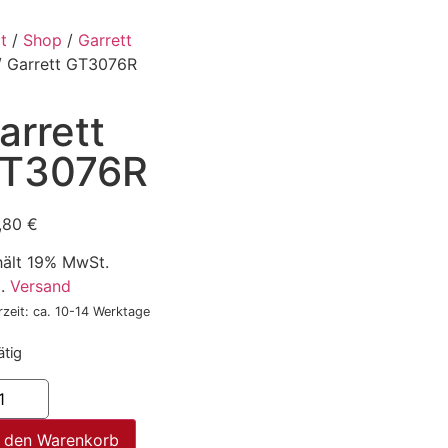
t
/
Shop
/
Garrett
 Garrett GT3076R
arrett
T3076R
,80
€
hält 19% MwSt.
l.
Versand
rzeit: ca. 10-14 Werktage
ätig
n den Warenkorb