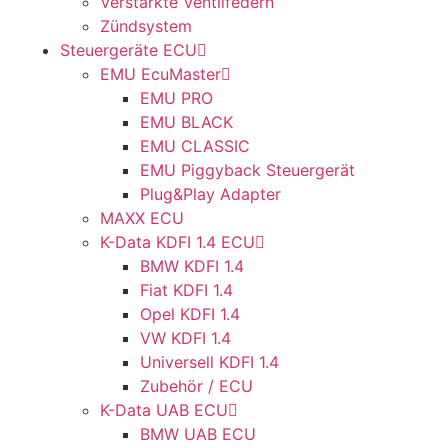
Verstärkte Ventilfedern
Zündsystem
Steuergeräte ECU
EMU EcuMaster
EMU PRO
EMU BLACK
EMU CLASSIC
EMU Piggyback Steuergerät
Plug&Play Adapter
MAXX ECU
K-Data KDFI 1.4 ECU
BMW KDFI 1.4
Fiat KDFI 1.4
Opel KDFI 1.4
VW KDFI 1.4
Universell KDFI 1.4
Zubehör / ECU
K-Data UAB ECU
BMW UAB ECU