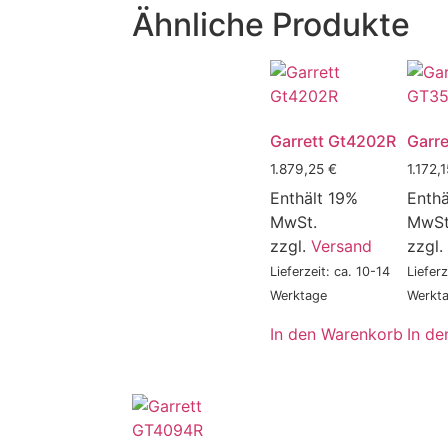
Ähnliche Produkte
Garrett Gt4202R
Garr
1.879,25
€
1.172,
Enthält 19%
Enthä
MwSt.
MwSt
zzgl.
Versand
zzgl.
Lieferzeit: ca. 10-14
Lieferz
Werktage
Werkt
In den Warenkorb
In d