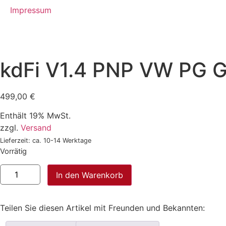
Impressum
kdFi V1.4 PNP VW PG 
499,00
€
Enthält 19% MwSt.
zzgl.
Versand
Lieferzeit: ca. 10-14 Werktage
Vorrätig
kdFi
In den Warenkorb
V1.4
PNP
VW
PG
Teilen Sie diesen Artikel mit Freunden und Bekannten:
G60
Menge